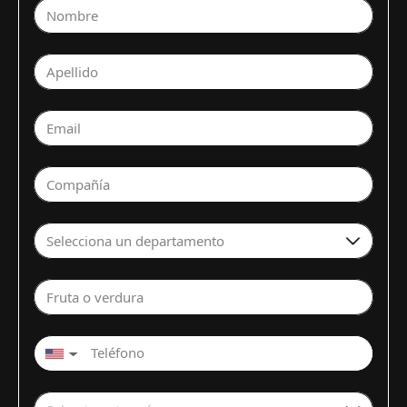
Nombre
Apellido
Email
Compañía
Selecciona un departamento
Fruta o verdura
▼