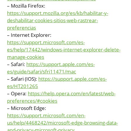
– Mozilla Firefox:
https://support.mozilla.org/es/kb/habilitar-y-
deshabilitar-cookies-sitios-web-rastrear-
preferencias
– Internet Explorer:
https://support.microsoft.com/es-
es/help/17442/windows-internet-explorer-delete-
manage-cookies
– Safari:
https://support.apple.com/es-
es/guide/safari/sfri11471/mac
– Safari (IOS):
https://support.apple.com/es-
es/HT201265
– Opera:
https://help.opera.com/en/latest/web-
preferences/#cookies
– Microsoft Edge:
https://support.microsoft.com/en-
us/help/4468242/microsoft-edge-browsing-data-
and-privacy-microsoft-privacy