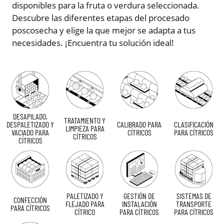
disponibles para la fruta o verdura seleccionada.
Descubre las diferentes etapas del procesado
poscosecha y elige la que mejor se adapta a tus
necesidades. ¡Encuentra tu solución ideal!
DESAPILADO,
TRATAMIENTO Y
DESPALETIZADO Y
CALIBRADO PARA
CLASIFICACIÓN
LIMPIEZA PARA
VACIADO PARA
CÍTRICOS
PARA CÍTRICOS
CÍTRICOS
CÍTRICOS
PALETIZADO Y
GESTIÓN DE
SISTEMAS DE
CONFECCIÓN
FLEJADO PARA
INSTALACIÓN
TRANSPORTE
PARA CÍTRICOS
CÍTRICO
PARA CÍTRICOS
PARA CÍTRICOS