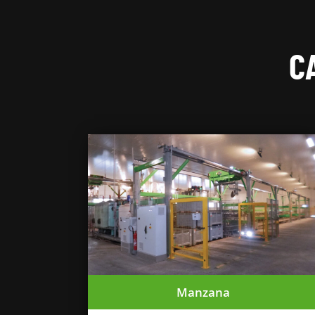
C
Manzana