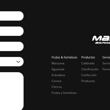
Frutas & hortalizas
Productos
Servi
Manzana
Calibrado
Servi
Aguacate
Clasificación
Form
Arándano
Confección
Cereza
Productos
Cítricos
Frutas y hortalizas