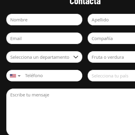
Contacta
Nombre
Apellido
Email
Compañía
Selecciona un departamento
Fruta o verdura
Selecciona tu país
▼
Escribe tu mensaje