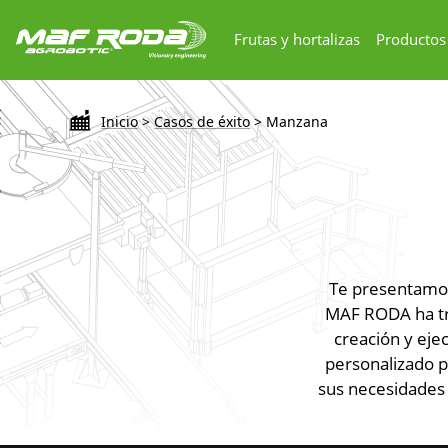
Frutas y hortalizas
Productos
Inicio
>
Casos de éxito
>
Manzana
Te presentamos
MAF RODA ha tra
creación y ej
personalizado p
sus necesidades 