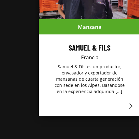
Manzana
SAMUEL & FILS
Francia
Samuel & Fils es un productor,
envasador y exportador de
manzanas de cuarta generación
con sede en los Alpes. Basándose
en la experiencia adquirida [...]