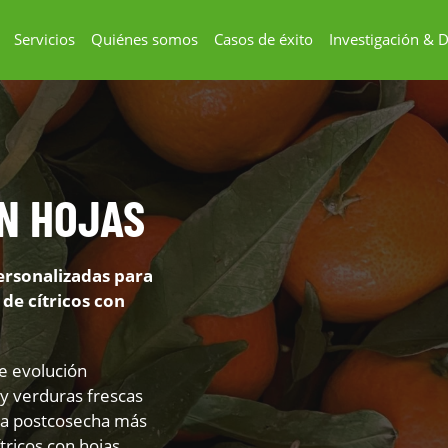
Servicios
Quiénes somos
Casos de éxito
Investigación & D
N HOJAS
ersonalizadas para
 de cítricos con
e evolución
 y verduras frescas
ia postcosecha más
tricos con hojas.