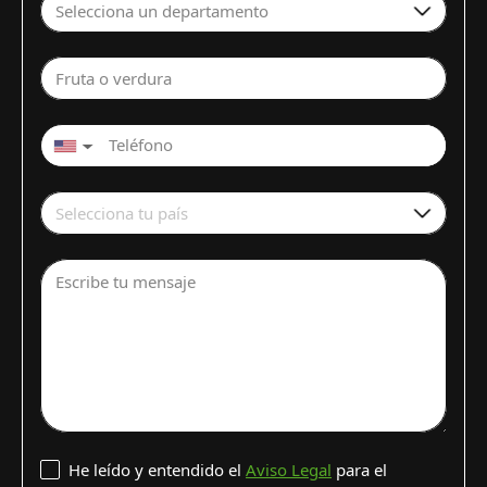
Selecciona un departamento
Fruta o verdura
▼
Selecciona tu país
Escribe tu mensaje
He leído y entendido el
Aviso Legal
para el