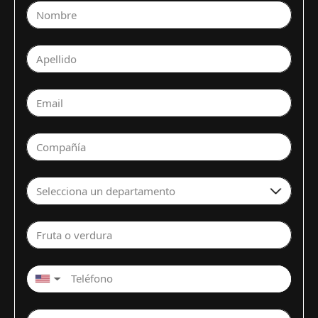
Nombre
Apellido
Email
Compañía
Selecciona un departamento
Fruta o verdura
▼