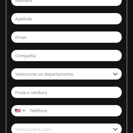
Nombre
Apellido
Email
Compañía
Selecciona un departamento
Fruta o verdura
▼
Selecciona tu país