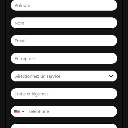
Prénom
Nom
Email
Entreprise
Sélectionnez un service
Fruits et légumes
▼