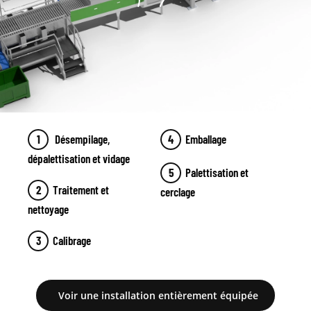
Désempilage,
Emballage
dépalettisation et vidage
Palettisation et
Traitement et
cerclage
nettoyage
Calibrage
Voir une installation entièrement équipée