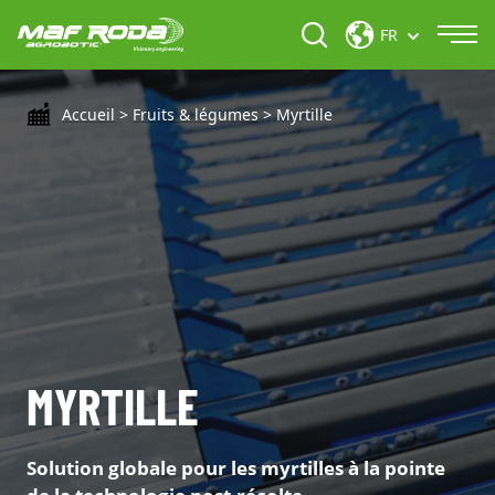
FR
Accueil
>
Fruits & légumes
>
Myrtille
MYRTILLE
Solution globale pour les myrtilles à la pointe