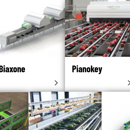
Biaxone
Pianokey