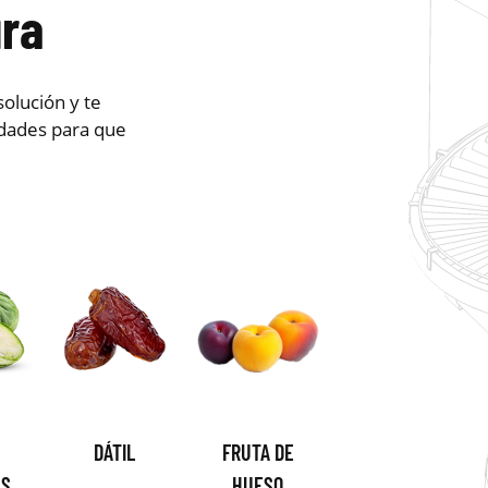
ura
olución y te
dades para que
DÁTIL
FRUTA DE
AS
HUESO