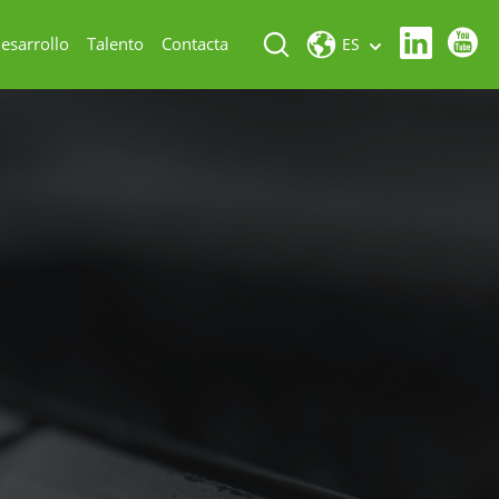
esarrollo
Talento
Contacta
ES