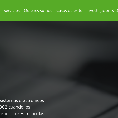
Servicios
Quiénes somos
Casos de éxito
Investigación & D
sistemas electrónicos
1902 cuando los
productores frutícolas