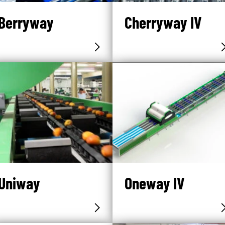
Berryway
Cherryway IV
Uniway
Oneway IV