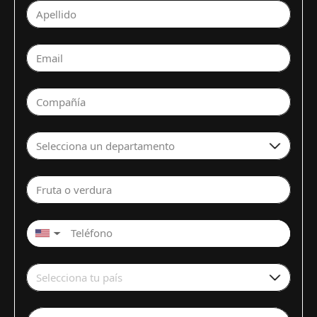
Apellido
Email
Compañía
Selecciona un departamento
Fruta o verdura
▼
Selecciona tu país