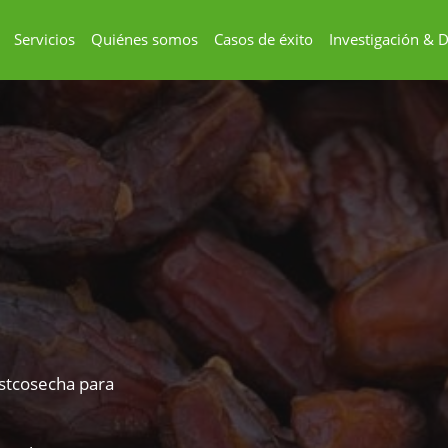
Servicios
Quiénes somos
Casos de éxito
Investigación & D
ostcosecha para