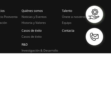
cios
Quiénes somos
Talento
cio Postventa
Noticias y Eventos
Únete a nosotros
ación
Historia y Valores
Equipo
Casos de éxito
Contacta
Casos de éxito
R&D
Investigación & Desarrollo