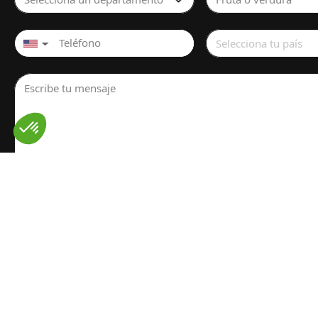
Selecciona tu país
▼
Escribe tu mensaje
He leído y entendido el
Aviso Legal
para el tratamiento de
personales. He leído y acepto la
Política de privacidad
Enviar