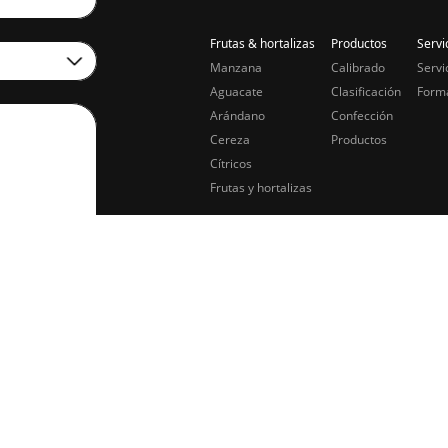
Frutas & hortalizas
Productos
Servi
Manzana
Calibrado
Servi
Aguacate
Clasificación
Form
Arándano
Confección
Cereza
Productos
Cítricos
Frutas y hortalizas
 datos