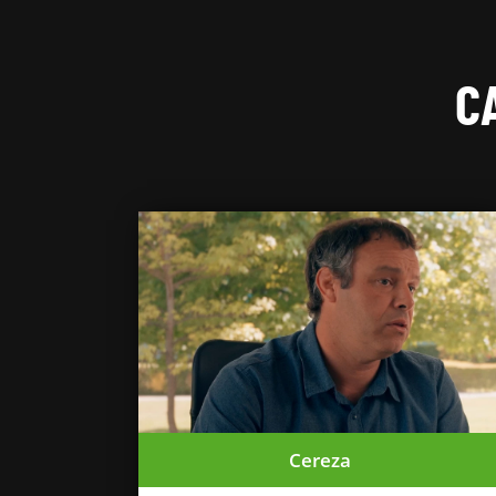
C
Cereza