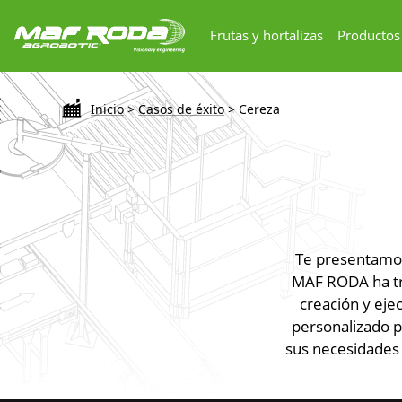
Frutas y hortalizas
Productos
Inicio
>
Casos de éxito
>
Cereza
Te presentamos
MAF RODA ha tra
creación y ej
personalizado p
sus necesidades 