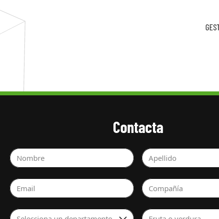
GEST
Contacta
Nombre
Apellido
Email
Compañía
Selecciona un departamento
Fruta o verdura