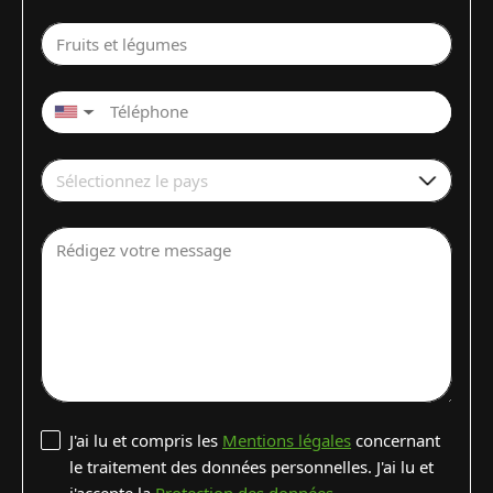
Fruits et légumes
▼
Sélectionnez le pays
Rédigez votre message
J'ai lu et compris les
Mentions légales
concernant
le traitement des données personnelles. J'ai lu et
j'accepte la
Protection des données