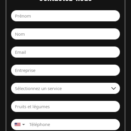
Prénom
Nom
Email
Entreprise
Sélectionnez un service
Fruits et légumes
▼