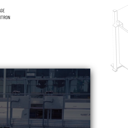
AGE
ITRON