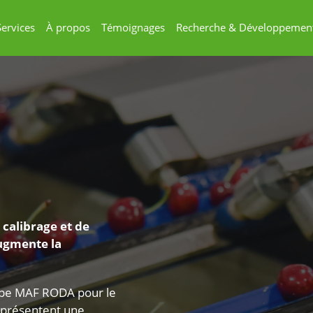
Services
À propos
Témoignages
Recherche & Développemen
 calibrage et de
ugmente la
upe MAF RODA pour le
représentent une