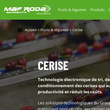
Fruits & légumes
Produits
Accueil
>
Fruits & légumes
>
Cerise
CERISE
Technologie électronique de tri, de
conditionnement des cerises qui a
productivité et réduit les coûts.
Les solutions technologiques du Gro
traitement post-récolte des cerises 