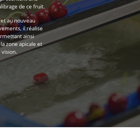
librage de ce fruit.
 et au nouveau
ements, il réalise
ermettant ainsi
la zone apicale et
 vision.