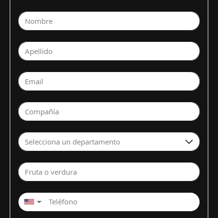
Nombre
Apellido
Email
Compañía
Selecciona un departamento
Fruta o verdura
▼