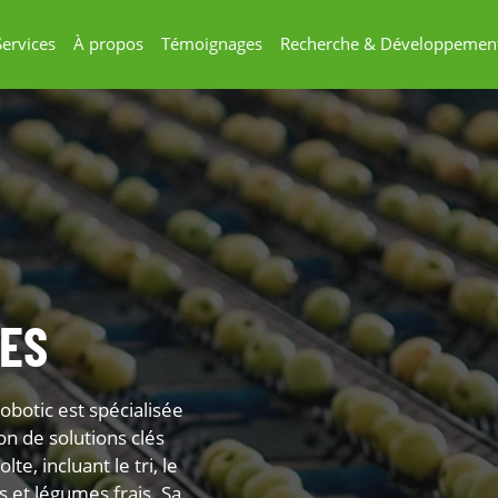
Services
À propos
Témoignages
Recherche & Développemen
MES
botic est spécialisée
n de solutions clés
te, incluant le tri, le
ts et légumes frais. Sa