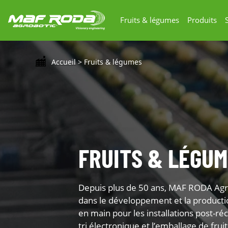
Fruits & légumes
Produits
Accueil
>
Fruits & légumes
FRUITS & LÉGU
Depuis plus de 50 ans, MAF RODA Agro
dans le développement et la productio
en main pour les installations post-récol
tri électronique et l’emballage de frui