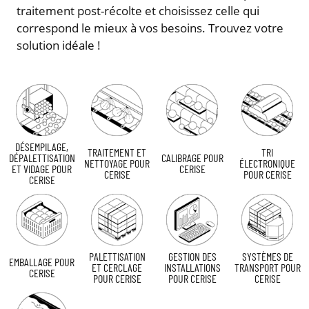
traitement post-récolte et choisissez celle qui
correspond le mieux à vos besoins. Trouvez votre
solution idéale !
DÉSEMPILAGE,
TRAITEMENT ET
TRI
DÉPALETTISATION
CALIBRAGE POUR
NETTOYAGE POUR
ÉLECTRONIQUE
ET VIDAGE POUR
CERISE
CERISE
POUR CERISE
CERISE
PALETTISATION
GESTION DES
SYSTÈMES DE
EMBALLAGE POUR
ET CERCLAGE
INSTALLATIONS
TRANSPORT POUR
CERISE
POUR CERISE
POUR CERISE
CERISE